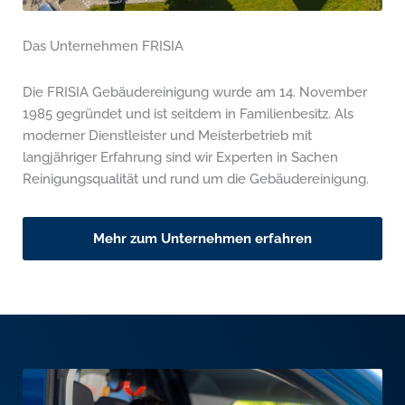
Das Unternehmen FRISIA
Die FRISIA Gebäudereinigung wurde am 14. November
1985 gegründet und ist seitdem in Familienbesitz. Als
moderner Dienstleister und Meisterbetrieb mit
langjähriger Erfahrung sind wir Experten in Sachen
Reinigungsqualität und rund um die Gebäudereinigung.
Mehr zum Unternehmen erfahren